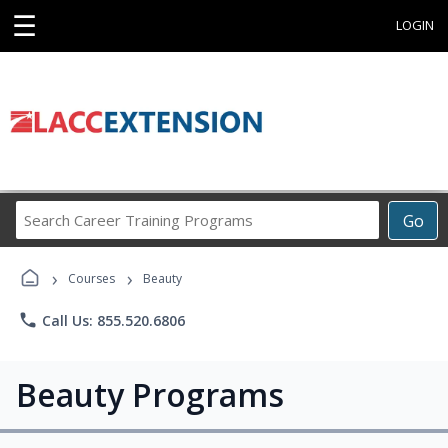
☰
LOGIN
Search
Go
Career
Training
›
›
Programs
Courses
Beauty
phone
Call Us: 855.520.6806
Beauty Programs