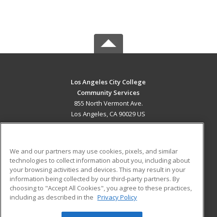
Los Angeles City College
Community Services
855 North Vermont Ave.
Los Angeles, CA 90029 US
MAIN CONTENT
Career Training
We and our partners may use cookies, pixels, and similar
technologies to collect information about you, including about
ADDITIONAL RESOURCES
your browsing activities and devices. This may result in your
information being collected by our third-party partners. By
Military
Student Blog
choosing to "Accept All Cookies", you agree to these practices,
Financial Assistance
including as described in the
Privacy Policy
Help